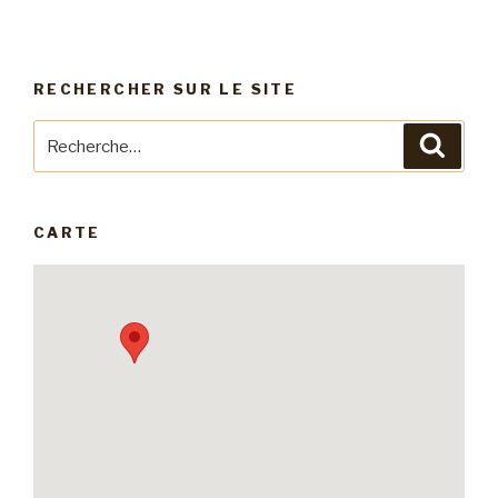
RECHERCHER SUR LE SITE
Recherche
Reche
pour
:
CARTE