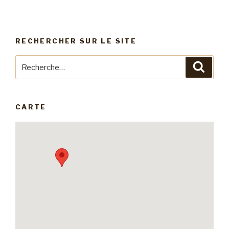
RECHERCHER SUR LE SITE
Recherche
Reche
pour
:
CARTE