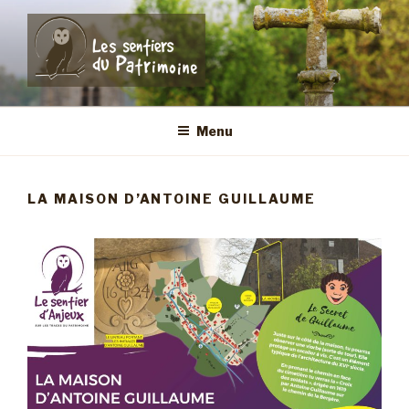
Aller
au
contenu
principal
LES SENTIERS DU
Anjeux – Village, source et forêt
PATRIMOINE
Menu
LA MAISON D’ANTOINE GUILLAUME